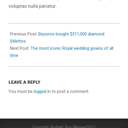
voluptas nulla pariatur.
2015-
08-
Previous Post:
Beyonce bought $311,000 diamond
19
Stilettos
Next Post:
The most iconic Royal wedding gowns of all
time
LEAVE A REPLY
You must be
logged in
to post a comment.
Copyright: Kashmir News Bureau(2023)