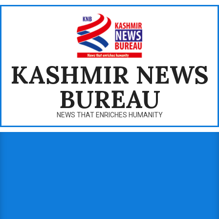
Skip
to
content
KASHMIR NEWS
BUREAU
NEWS THAT ENRICHES HUMANITY
Primary
Navigation
Menu