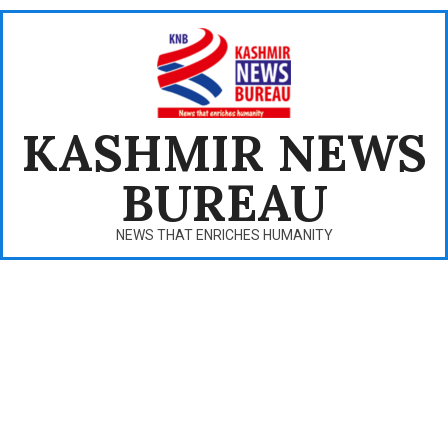
Skip
to
content
KASHMIR NEWS
BUREAU
NEWS THAT ENRICHES HUMANITY
Primary
Navigation
Menu