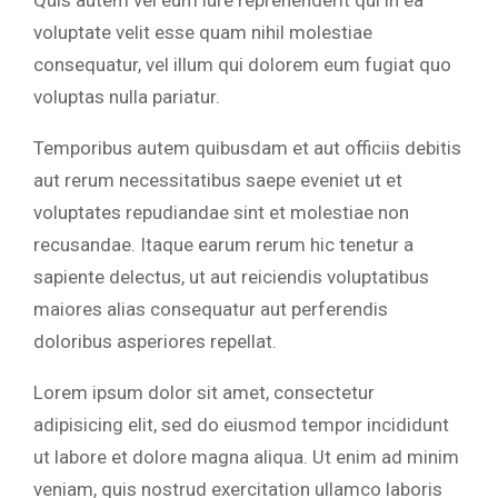
Quis autem vel eum iure reprehenderit qui in ea
voluptate velit esse quam nihil molestiae
consequatur, vel illum qui dolorem eum fugiat quo
voluptas nulla pariatur.
Temporibus autem quibusdam et aut officiis debitis
aut rerum necessitatibus saepe eveniet ut et
voluptates repudiandae sint et molestiae non
recusandae. Itaque earum rerum hic tenetur a
sapiente delectus, ut aut reiciendis voluptatibus
maiores alias consequatur aut perferendis
doloribus asperiores repellat.
Lorem ipsum dolor sit amet, consectetur
adipisicing elit, sed do eiusmod tempor incididunt
ut labore et dolore magna aliqua. Ut enim ad minim
veniam, quis nostrud exercitation ullamco laboris