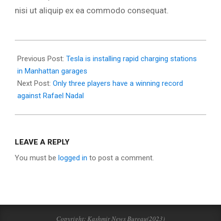
nisi ut aliquip ex ea commodo consequat.
2015-
08-
Previous Post:
Tesla is installing rapid charging stations
24
in Manhattan garages
Next Post:
Only three players have a winning record
against Rafael Nadal
LEAVE A REPLY
You must be
logged in
to post a comment.
Copyright: Kashmir News Bureau(2023)